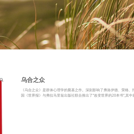
乌合之众
《乌合之众》是群体心理学的奠基之作。深刻影响了弗洛伊德、荣格、托
国《世界报》与弗拉马里翁出版社联合推出了“改变世界的20本书”,其