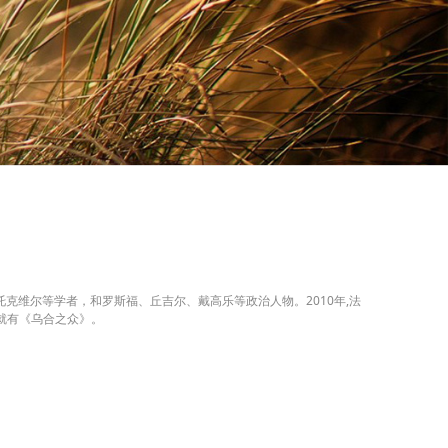
克维尔等学者，和罗斯福、丘吉尔、戴高乐等政治人物。2010年,法
中就有《乌合之众》。