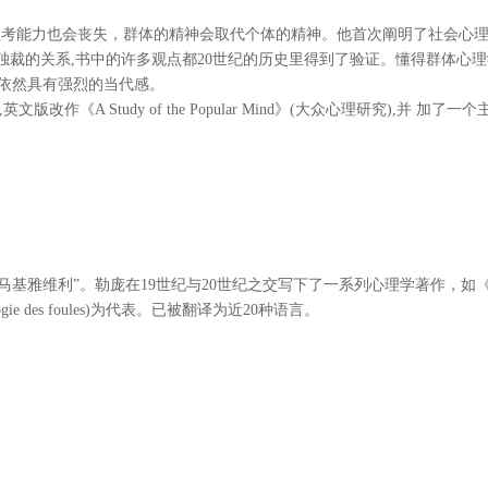
考能力也会丧失，群体的精神会取代个体的精神。他首次阐明了社会心理
独裁的关系,书中的许多观点都20世纪的历史里得到了验证。懂得群体心理
》依然具有强烈的当代感。
学),英文版改作《A Study of the Popular Mind》(大众心理研究),并
马基雅维利”。勒庞在19世纪与20世纪之交写下了一系列心理学著作，
 des foules)为代表。已被翻译为近20种语言。