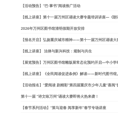
【活动预告】“巴·掌书”阅读推广活动
【线上讲座】第十一届万州区诵读大赛专题培训讲座—《朗
2026年万州区图书馆清明假期开放安排
【报名开启】弘扬重庆城市精神——第十一届万州区诵读大
【线上讲座】 法律与新兴科技：规制与共生
【展览预告】万州区图书馆雕版展常态化预约开启—中小学
【线上讲座】《全民阅读促进条例》解读——新时代图书馆
【活动报名】“爱阅读 剧精彩”第四届重庆市少年儿童“喜阅
第十一届 “诗文咏万州”诵读大赛即将火热来袭！
【春节系列活动】“策马迎春 阅享新年”春节专场讲座