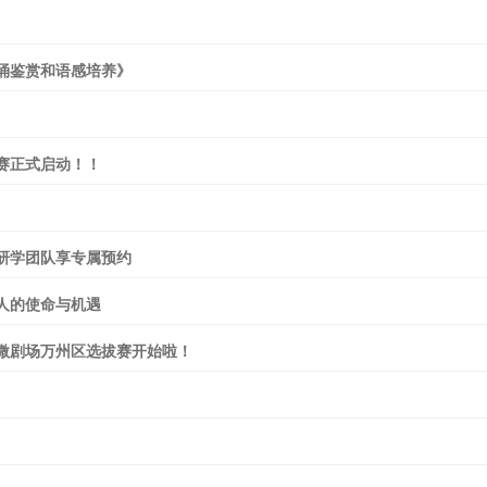
诵鉴赏和语感培养》
赛正式启动！！
研学团队享专属预约
人的使命与机遇
”微剧场万州区选拔赛开始啦！